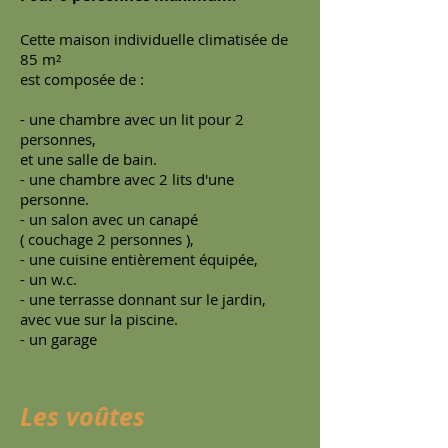
Cette maison individuelle climatisée de
85 m²
est composée de :
- une chambre avec un lit pour 2
personnes,
et une salle de bain.
- une chambre avec 2 lits d'une
personne.
- un salon avec un canapé
( couchage 2 personnes ),
- une cuisine entièrement équipée,
- un w.c.
- une terrasse donnant sur le jardin,
avec vue sur la piscine.
- un garage
Les voûtes