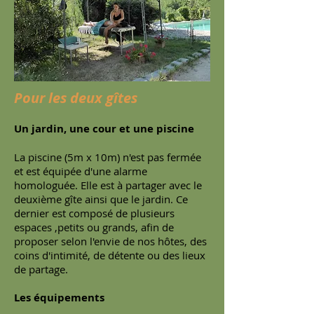
Pour les deux gîtes
Un jardin, une cour et une piscine
La piscine (5m x 10m) n'est pas fermée
et est équipée d'une alarme
homologuée. Elle est à partager avec le
deuxième gîte ainsi que le jardin. Ce
dernier est composé de plusieurs
espaces ,petits ou grands, afin de
proposer selon l'envie de nos hôtes, des
coins d'intimité, de détente ou des lieux
de partage.
Les équipements