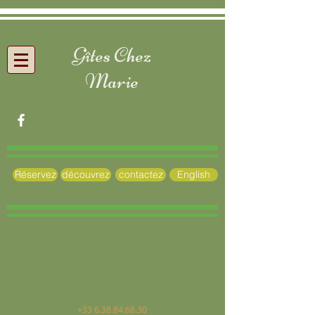
Gîtes Chez
Marie
Réservez
découvrez
contactez
English
+33 6.38.84.68.30