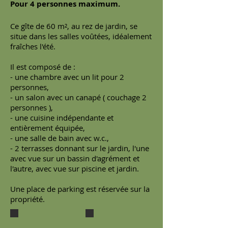
Pour 4 personnes maximum.
Ce gîte de 60 m², au rez de jardin, se
situe dans les salles voûtées, idéalement
fraîches l'été.
Il est composé de :
- une chambre avec un lit pour 2
personnes,
- un salon avec un canapé
( couchage 2
personnes ),
- une cuisine indépendante et
entièrement équipée,
- une salle de bain avec w.c.,
- 2 terrasses donnant sur le jardin, l'une
avec vue sur un bassin d'agrément et
l'autre, avec vue sur piscine et jardin.
Une place de parking est réservée sur la
propriété.
séjour
le séjour