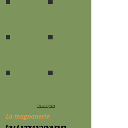
l'entrée
le coin salle à manger de la cuisine
terrasse sud
l'entrée
terrasse sur le jardin et la piscine
le salon
En voir plus
La magnanerie
Pour 6 personnes maximum.