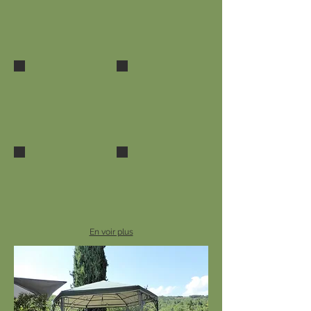
séjour
le coin cheminée
séjour
terrasse
En voir plus